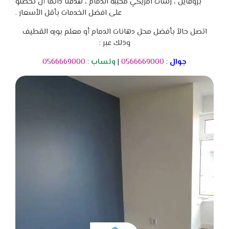
بروفايل ، رشات امريكي محببه الدمام ، هدفنا دائماً أن تحصلو
على افضل الخدمات بأقل الأسعار .
اتصل حالاً بأفضل محل دهانات الدمام أو معلم بويه القطيف
وذلك عبر :
جوال
:
0566669000
|
وتساب
:
0566669000