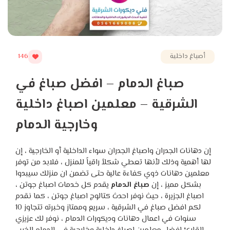
أصباغ داخلية
146
صباغ الدمام – افضل صباغ في
الشرقية – معلمين اصباغ داخلية
وخارجية الدمام
إن دهانات الجدران واصباغ الجدران سواء الداخلية أو الخارجية ، إن
لها أهمية وذلك لأنها تعطي شكلاً راقياً للمنزل ، فلابد من توفر
معلمين دهانات ذوي كفاءة عالية حتى تضمن ان منزلك سيبدوا
بشكل مميز ، إن
صباغ الدمام
يقدم كل خدمات اصباغ جوتن ،
اصباغ الجزيرة ، حيث نوفر احدث كتالوج اصباغ جوتن ، كما نقدم
لكم افضل صباغ في الشرقية ، سريع وممتاز وخبرته تتجاوز 10
سنوات في اعمال دهانات وديكورات الدمام ، نوفر لك عزيزي