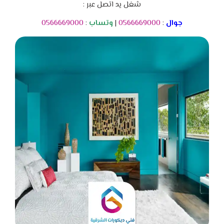
شغل يد اتصل عبر :
جوال
:
0566669000
|
وتساب
:
0566669000