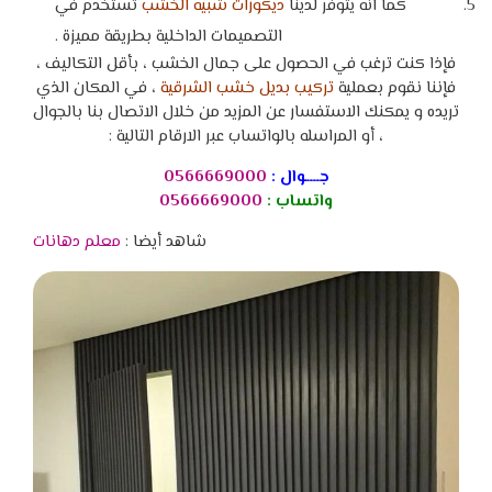
كما انه يتوفر لدينا
ديكورات شبيه الخشب
تستخدم في
التصميمات الداخلية بطريقة مميزة .
فإذا كنت ترغب في الحصول على جمال الخشب ، بأقل التكاليف ،
فإننا نقوم بعملية
تركيب بديل خشب الشرقية
، في المكان الذي
تريده و يمكنك الاستفسار عن المزيد من خلال الاتصال بنا بالجوال
، أو المراسله بالواتساب عبر الارقام التالية :
جــــوال :
0566669000
واتساب :
0566669000
شاهد أيضا :
معلم دهانات