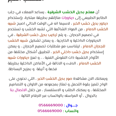
أن
معلم بديل الخشب الشرقية
، يساعد العملاء في جلب
الطابع الطبيعي إلى
ديكورات
منازلهم بطريقة مبتكرة، بإستخدام
ديكور بديل خشب الخبر
، لاسيما انه في الوقت الحالي اصبح
شبيه
الخشب الدمام
، من المواد الشائعة التي تشبه الخشب و تستخدم
في تصميم الجدران ، و يتم
تركيب بديل خشب الشرقية
، في
الديكورات الداخلية و الخارجية ، و يمكن تشكيل
شبيه الخشب
للجدران الدمام
، ليتناسب مع متطلبات تصميم الجدران ، و يمكن
إستخدام
بديل خشب داخلي الخبر
، لتطبيق أشكال مختلفة من
الألواح الخشبية ذات النقوش الفنية ، ، و تعزز
ديكورات شبيه
الخشب الدمام
، الدفء و الاناقة في الأماكن الداخلية بطريقة
فخمة و أنيقة و بمزيج البساطة.
ويمكنك الان مشاهدة
صور بديل الخشب الخبر
، التي نحنوي على
الواح تتميز بقوة التحمل و تمتاز بمجموعه من الالوان و التصاميم
المختلفة ، و يمكنك الطلب و الاستفسار ، من خلال
الاتصال بنا
بالجوال ، أو المراسله بالواتساب عبر الارقام التالية :
جــــوال :
0566669000
واتساب :
0566669000