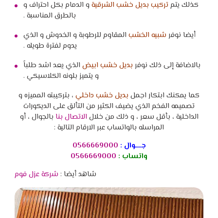
كذلك يتم
تركيب بديل خشب الشرقية
و الدمام بكل احتراف و
بالطرق المناسبة .
أيضا نوفر
شبيه الخشب
المقاوم للرطوبة و الخدوش و الذي
يدوم لفترة طويله .
بالاضافة إلى ذلك نوفر
بديل خشب ابيض
الذي يعد اشد طلباً
و يتميز بلونه الكلاسيكي .
كما يمكنك ابتكار اجمل
بديل خشب داخلي
، بتركيبته المميزه و
تصميمه الفخم الذي يضيف الكثير من التألق على الديكورات
الداخلية ، بأقل سعر ، و ذلك من خلال
الاتصال بنا
بالجوال ، أو
المراسله بالواتساب عبر الارقام التالية :
جــــوال :
0566669000
واتساب :
0566669000
شاهد أيضا :
شركة عزل فوم