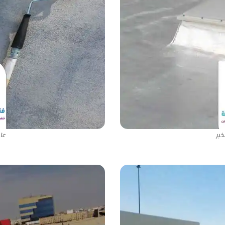
خبر
عا