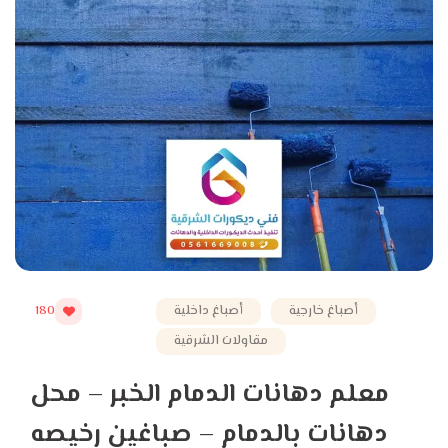
أصباغ خارجية
أصباغ داخلية
180
مقاولات الشرقية
معلم دهانات الدمام الخبر – محل
دهانات بالدمام – صباغين رخيصه