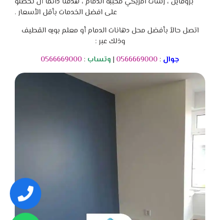
بروفايل ، رشات امريكي محببه الدمام ، هدفنا دائماً أن تحصلو
على افضل الخدمات بأقل الأسعار .
اتصل حالاً بأفضل محل دهانات الدمام أو معلم بويه القطيف
وذلك عبر :
جوال
:
0566669000
|
وتساب
:
0566669000