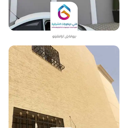
بروفايل ترافنتينو