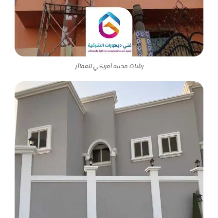
رشات محببه أمريكي للعمائر