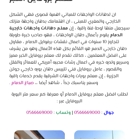
ان لدهانات الواجهات للمباني اهمية قصوى فهي الشكل
الخارجي والمغري للمبنى ، ان اهتمامك بدهان واجهة منزلك
سيجعل منها لوحة فنة راقية ، إن
معلم دهانات واجهات خارجية
الدمام
يقوم بأعمال دهان الواجهات ، فهو صاحب خبرة طويلة
تتجاوز 10 سنوات في اعمال نقشات برفوايل الدمام ، مقاول
دهان خارجي الدمم هو القائم بكل هذه الأعمال وهو من يشرف
على افضل المعلمين ، كذلك نقدم لك معلم بروفايل الخبر مميز
وسريع ولديه خبره في اعمال رشات محببه أمريكي للعمائر والفلل
والقصور ، عامل بروفايل فني تلييس دهان بويه خارجي جوتن
الجزيرة ، إن معلم بويات واجهات الشرقية يقدم خدمات راقية
وسعر يناسبك جداً ، شاهد أيضا ،،
صباغ الدمام
.
لطلب افضل معلم بروفايل الدمام أو معرفة كم سعر متر البوية
البروفايل عبر :
جوال
:
0566669000
|
وتساب
:
0566669000