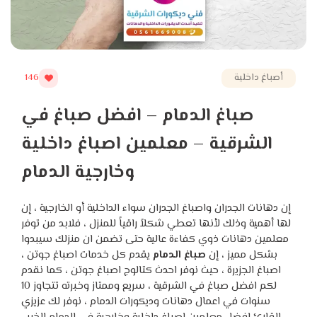
أصباغ داخلية
146
صباغ الدمام – افضل صباغ في
الشرقية – معلمين اصباغ داخلية
وخارجية الدمام
إن دهانات الجدران واصباغ الجدران سواء الداخلية أو الخارجية ، إن
لها أهمية وذلك لأنها تعطي شكلاً راقياً للمنزل ، فلابد من توفر
معلمين دهانات ذوي كفاءة عالية حتى تضمن ان منزلك سيبدوا
بشكل مميز ، إن
صباغ الدمام
يقدم كل خدمات اصباغ جوتن ،
اصباغ الجزيرة ، حيث نوفر احدث كتالوج اصباغ جوتن ، كما نقدم
لكم افضل صباغ في الشرقية ، سريع وممتاز وخبرته تتجاوز 10
سنوات في اعمال دهانات وديكورات الدمام ، نوفر لك عزيزي