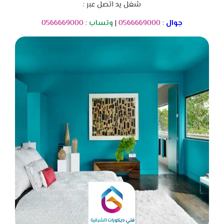
شغل يد اتصل عبر :
جوال
:
0566669000
|
وتساب
:
0566669000