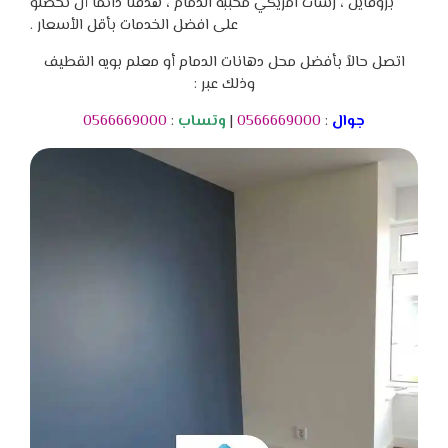
بروفايل ، رشات امريكي محببه الدمام ، هدفنا دائماً أن تحصلو
على افضل الخدمات بأقل الأسعار .
اتصل حالاً بأفضل محل دهانات الدمام أو معلم بويه القطيف
وذلك عبر :
جوال
:
0566669000
|
وتساب
:
0566669000