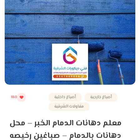
أصباغ خارجية
أصباغ داخلية
180
مقاولات الشرقية
معلم دهانات الدمام الخبر – محل
دهانات بالدمام – صباغين رخيصه